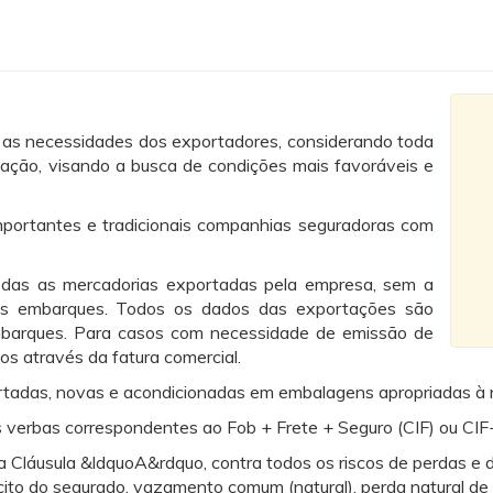
 as necessidades dos exportadores, considerando toda
tação, visando a busca de condições mais favoráveis e
mportantes e tradicionais companhias seguradoras com
das as mercadorias exportadas pela empresa, sem a
os embarques. Todos os dados das exportações são
mbarques. Para casos com necessidade de emissão de
os através da fatura comercial.
rtadas, novas e acondicionadas em embalagens apropriadas à 
verbas correspondentes ao Fob + Frete + Seguro (CIF) ou CI
 Cláusula &ldquoA&rdquo, contra todos os riscos de perdas e 
 ilícito do segurado, vazamento comum (natural), perda natural d