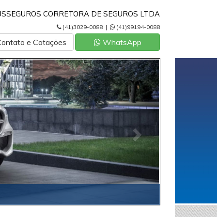
USSEGUROS CORRETORA DE SEGUROS LTDA
(41)3029-0088 |
(41)99194-0088
Contato e Cotações
WhatsApp
P