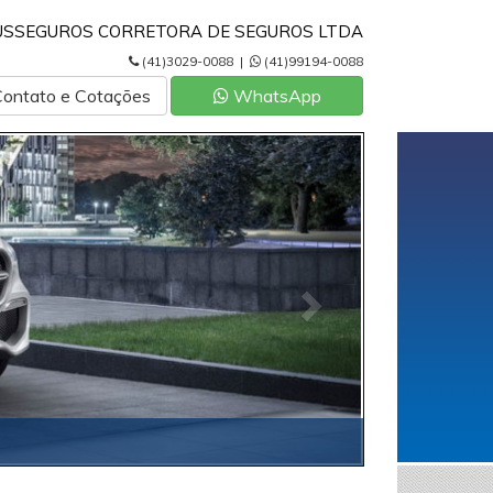
USSEGUROS CORRETORA DE SEGUROS LTDA
(41)3029-0088 |
(41)99194-0088
Contato e Cotações
WhatsApp
P